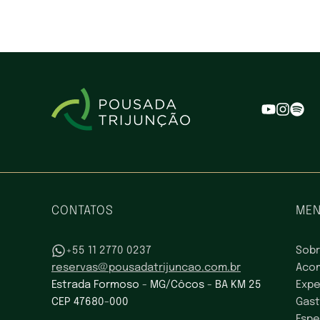
CONTATOS
ME
+55 11 2770 0237
Sobr
reservas@pousadatrijuncao.com.br
Aco
Estrada Formoso - MG/Côcos - BA KM 25
Expe
CEP 47680-000
Gas
Espe