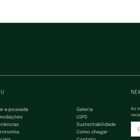
NU
NE
Ao i
e a pousada
Galeria
rece
modações
LGPD
riências
Sustentabilidade
E
tronomia
Como chegar
ciais
Contato